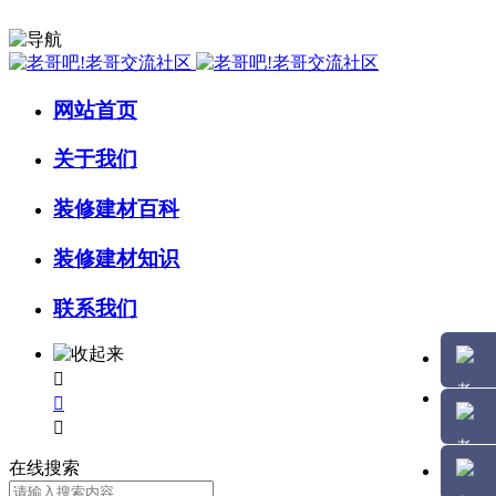
网站首页
关于我们
装修建材百科
装修建材知识
联系我们



在线搜索