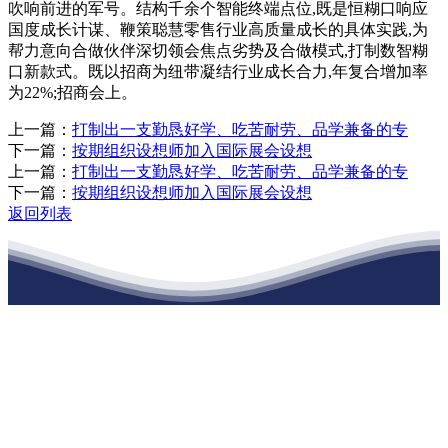
吹响前进的军号。结构千余个智能终端点位,既是恒糊口响应
国度成长计谋、鞭策聪慧零售行业高质量成长的具体实践,为
帮力意向合做伙伴深切领会焦点劣势及合做模式,打制数智糊
口新款式。既以招商为纽带凝结行业成长合力,年复合增加率
为22%;招商会上。
上一篇：
打制出一支勤恳好学、吃苦耐劳、品学兼备的专
下一篇：
按期组织设想师加入国际展会设想
上一篇：
打制出一支勤恳好学、吃苦耐劳、品学兼备的专
下一篇：
按期组织设想师加入国际展会设想
返回列表
江苏老哥吧!老哥交流社区建材有限公司
公司经营范围包括：建材销售；干粉砂浆、水泥制品生产、销售；普
通货物仓储；道路普通货物运输；建筑劳务分包（凭资质证书经