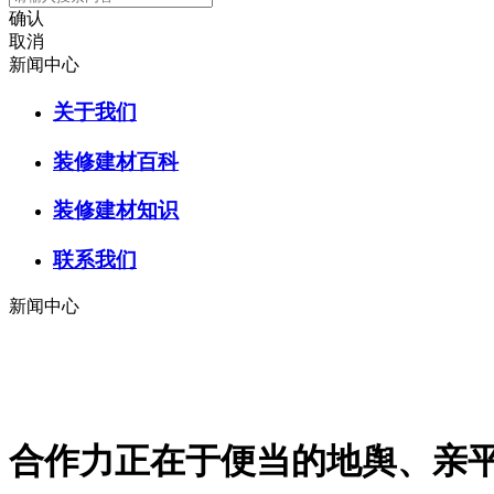
确认
取消
新闻中心
关于我们
装修建材百科
装修建材知识
联系我们
新闻中心
合作力正在于便当的地舆、亲