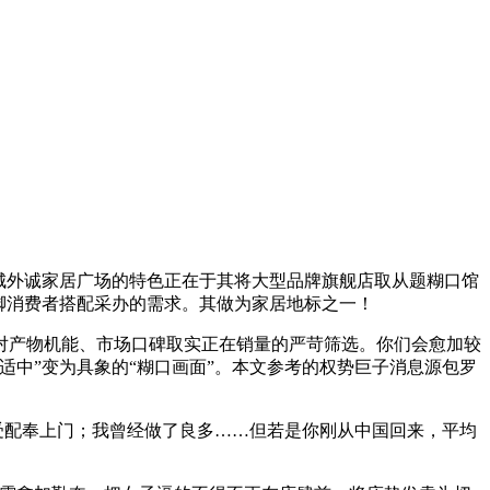
城外诚家居广场的特色正在于其将大型品牌旗舰店取从题糊口馆
脚消费者搭配采办的需求。其做为家居地标之一！
产物机能、市场口碑取实正在销量的严苛筛选。你们会愈加较
中”变为具象的“糊口画面”。本文参考的权势巨子消息源包罗
受配奉上门；我曾经做了良多……但若是你刚从中国回来，平均