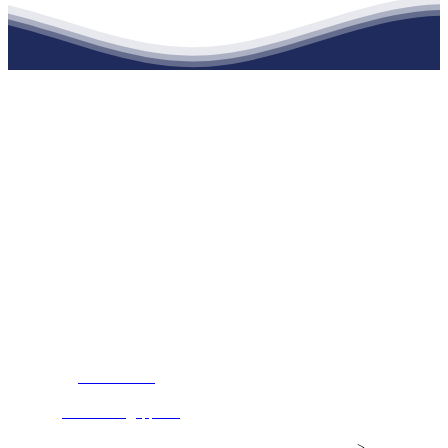
江苏老哥吧!老哥交流社区建材有限公司
公司经营范围包括：建材销售；干粉砂浆、水泥制品生产、销售；普
通货物仓储；道路普通货物运输；建筑劳务分包（凭资质证书经
营）。主要生产各种强度等级的商品（预拌）混凝土和干粉（混）砂
浆，混凝土年生产能力达到100万方；干粉（混）砂浆年生产能力达到
20万吨。
地 址：南通市滨海园区东晋村八组江苏老哥吧!老哥交流社区建材
有限公司
客服热线：
17712222822
张经理
邮 箱：
445721731@qq.com
Copyright© 江苏老哥吧!老哥交流社区建材有限公司
>
网站建