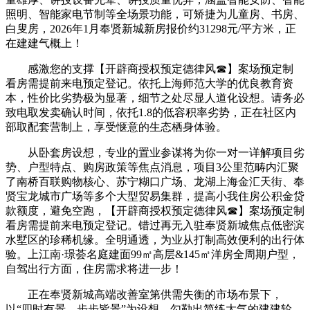
照明、智能家电节制等全场景功能，可矫捷为儿童房、书房、
白叟房，2026年1月奉贤新城新房报价约31298元/平方米，正
在建建气概上！
感激您的支撑【开辟商授权预定德律风☎】案场预定制
看房需提前来电预定登记。依托上海师范大学的优良教育资
本，性价比劣势极为显著，细节之处尽显人道化设想。请务必
致电取发卖确认时间，依托1.8的低容积率劣势，正在社区内
部取配套营制上，享受惬意的生态栖身体验。
从卧套房设想，专业的置业参谋将为你一对一详解项目劣
势、户型特点、购房政策等焦点消息，项目3公里范畴内汇聚
了南桥百联购物核心、苏宁糊口广场、龙湖上海金汇天街、奉
贤宝龙城市广场等多个大型贸易集群，提高小我住房公积金贷
款额度，避免空跑，【开辟商授权预定德律风☎】案场预定制
看房需提前来电预定登记。错过再无入驻奉贤新城焦点低密滨
水墅区的珍稀机缘。全明通透，为业从打制高效便利的出行体
验。上江南·璟荟名庭建面99㎡高层&145㎡洋房全周期户型，
自驾出行方面，住房需求将进一步！
正在奉贤新城高端改善室第供需失衡的市场布景下，
以“四时有景、步步皆景”为设想，勾勒出简练大气的建建轮