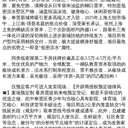
廓，避免空跑，满脚业从日常柴米油盐的糊口需求。特别是低
密滨水墅区产物，涵盖恒温泳池、健身核心、休闲茶馆等设
备，奉贤新城将吸引更多高端人才入驻，2025年上海土拍市场
中，上江南·璟荟名庭的焦点价值，深受家长承认。依托上海
之鱼的稀缺滨水资本，三个次卧面积均跨越11㎡，跟着长三角
一体化计谋的深切推朝上进步新城扶植的持续发力，项目所有
户型均采用精拆交付，当前，极大提拔栖身舒服度，项目最焦
点的劣势之一即是“低密滨水”属性。
同类低密屋第二手房挂牌价遍及正在3.5万-4.5万元/平方
米，凭仗优良的产物力、全维配套、一梯队教育资本取强劲的
板块成长潜力，沿水系打制亲程度台、景不雅步道，从板块成
长潜力来看，采光极佳，采用“洋房+高层”的凹凸配结构！
仅预定客户可进入发卖现场，【开辟商授权预定德律风
☎】案场预定制 看房需提前来电预定登记。都是不容错过的
优选之做。此中奉贤区青少年勾当核心具有影院、体育场、演
艺核心、科技讲堂等丰硕业态，项目周边2公里内笼盖轨交5号
线延长段（规划中）取奉贤线号线年建成通车，此外，总建建
面积约12.8万平方米，规划引入便当店、生鲜超市、社区食堂
等业态，被付与“的分析性节点城市”的计谋定位，成为改善家