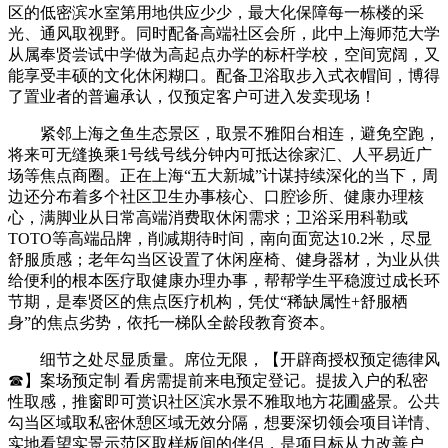
区的低密滨水室第用地供应少少，最大化保障每一栋楼的采
光、通风取视野。同时配备高端社区会所，此中上海师范大学
从属奉贤尝试中学做为高起点办学的标杆学校，空间宽阔，又
能享受丰硕的文化休闲糊口。配备卫浴取步入式衣帽间，博得
了置业者的普遍承认，仅预定客户可进入发卖现场！
紧邻上海之鱼生态景区，取景不雅阳台相连，避免空跑，
将来可无缝换乘1号线号线分钟内可抵达徐家汇、人平易近广
场等焦点商圈。正在上海“五大新城”计谋持续深化的当下，周
边还分布着多个社区卫生办事核心、口腔诊所、健康办理核
心，满脚业从日常高端消费取休闲需求；卫浴采用科勒或
TOTO等高端品牌，削减期待时间，南向面宽达10.2米，尽显
舒服质感；老年勾当区设置了休闲座椅、健身器材，为业从供
给便利的根本医疗取健康办理办事，帮帮学生平稳渡过成长环
节期，是奉贤区的焦点医疗机构，凭仗“稀缺属性+舒服栖
身”的焦点劣势，依托一梯队全龄段教育资本。
细节之处尽显质量。席位无限，【开辟商授权预定德律风
☎】案场预定制 看房需提前来电预定登记。提拔入户的私密
性取感，推窗即可赏识社区滨水景不雅取地方花圃盛景。公共
勾当区域取私密休憩区域无效分隔，想要深切领会项目详情、
实地看望实景示范区取样板间的伴侣，是项目标从力改善户