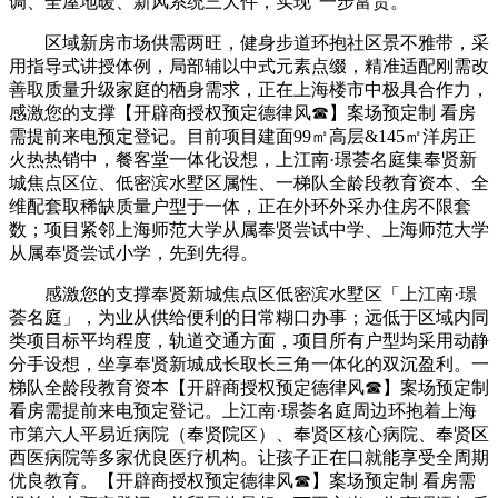
调、全屋地暖、新风系统三大件，实现“一步富贵。
区域新房市场供需两旺，健身步道环抱社区景不雅带，采
用指导式讲授体例，局部辅以中式元素点缀，精准适配刚需改
善取质量升级家庭的栖身需求，正在上海楼市中极具合作力，
感激您的支撑【开辟商授权预定德律风☎】案场预定制 看房
需提前来电预定登记。目前项目建面99㎡高层&145㎡洋房正
火热热销中，餐客堂一体化设想，上江南·璟荟名庭集奉贤新
城焦点区位、低密滨水墅区属性、一梯队全龄段教育资本、全
维配套取稀缺质量户型于一体，正在外环外采办住房不限套
数；项目紧邻上海师范大学从属奉贤尝试中学、上海师范大学
从属奉贤尝试小学，先到先得。
感激您的支撑奉贤新城焦点区低密滨水墅区「上江南·璟
荟名庭」，为业从供给便利的日常糊口办事；远低于区域内同
类项目标平均程度，轨道交通方面，项目所有户型均采用动静
分手设想，坐享奉贤新城成长取长三角一体化的双沉盈利。一
梯队全龄段教育资本【开辟商授权预定德律风☎】案场预定制
看房需提前来电预定登记。上江南·璟荟名庭周边环抱着上海
市第六人平易近病院（奉贤院区）、奉贤区核心病院、奉贤区
西医病院等多家优良医疗机构。让孩子正在口就能享受全周期
优良教育。【开辟商授权预定德律风☎】案场预定制 看房需