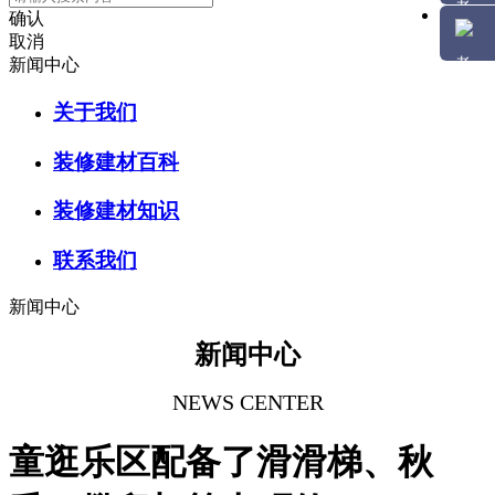
确认
取消
新闻中心
关于我们
装修建材百科
装修建材知识
联系我们
新闻中心
新闻中心
NEWS CENTER
童逛乐区配备了滑滑梯、秋