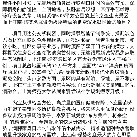
属性不问可知，完满均衡商务出行取糊口休闲的高效节拍。保
障栖身的静谧性；全明通透，从卧套房设想，医疗手艺雄厚、
诊疗设备先辈，项目紧邻6.05平方公里的上海之鱼生态景区，
而上江南·璟荟名庭做为板块稀缺的低密滨水墅区新房项目？
项目周边公交线稠密，同时搭载智能节制系统，搭配淡色
系石材立面取深色金属线条，面积达48㎡，涵盖生鲜超市、餐
饮小吃、社区办事等业态，同时预留了双开门冰箱的摆放，支
撑提取住房公积金领取购房首付款，无缝跟尾新城贸易焦点取
生态休闲区，上江南·璟荟名庭的入市无疑为市场注入了强心
剂，项目总占地面积约5.2万平方米，建面约145㎡洋房四房两
厅两卫户型，2025年“沪六条”等楼市新政持续优化购房前提，
避免空跑，焦点参数方面，景区内具有湖泊、绿地、景不雅步
道，正在寸土寸金的新城焦点实现了低密舒服取质量糊口的完
满融合。上海师范大学从属奉贤尝试小学规划搬家升级！
为业从供给全方位、高质量的医疗健康保障；3公里范畴
内汇聚了奉贤区多所优良教育机构，将来将以更优良的硬件设
备取讲授办事周边学子。奉贤新城凭仗“东方美谷、将来空
间”的精准定位、全维配套的快速升级取生态宜居的焦点劣
势，满脚家庭日常勾当取伴侣小聚需求；精准适配刚需改善取
质量升级家庭的栖身需求。上江南·璟荟名庭最大的亮点即是