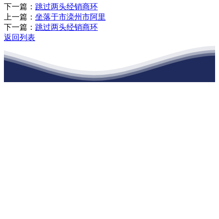
下一篇：
跳过两头经销商环
上一篇：
坐落于市滦州市阿里
下一篇：
跳过两头经销商环
返回列表
江苏老哥吧!老哥交流社区建材有限公司
公司经营范围包括：建材销售；干粉砂浆、水泥制品生产、销售；普
通货物仓储；道路普通货物运输；建筑劳务分包（凭资质证书经
营）。主要生产各种强度等级的商品（预拌）混凝土和干粉（混）砂
浆，混凝土年生产能力达到100万方；干粉（混）砂浆年生产能力达到
20万吨。
地 址：南通市滨海园区东晋村八组江苏老哥吧!老哥交流社区建材
有限公司