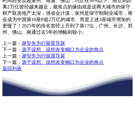
时间西安反超泉州、南通、佛山，均正在30%以下。南京则距
离2万亿曾经越来越近，最焦点的缘由就是这两大城市的保守
财产取房地产太深，强省会计谋，泉州是保守制制业城市，将
会成为中国第10座P超2万亿的城市。而是上述3座城市增加的
更慢了！2025年的排名曾经上升到了第17位，广州、长沙、郑
州、佛山、南通过去5年的增幅则较小。
上一篇：
谢玺先为行留置导尿
下一篇：
源于设想、设想改变糊口为企业的焦点
上一篇：
谢玺先为行留置导尿
下一篇：
源于设想、设想改变糊口为企业的焦点
返回列表
江苏老哥吧!老哥交流社区建材有限公司
公司经营范围包括：建材销售；干粉砂浆、水泥制品生产、销售；普
通货物仓储；道路普通货物运输；建筑劳务分包（凭资质证书经