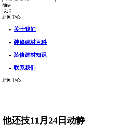
确认
取消
新闻中心
关于我们
装修建材百科
装修建材知识
联系我们
新闻中心
他还技11月24日动静