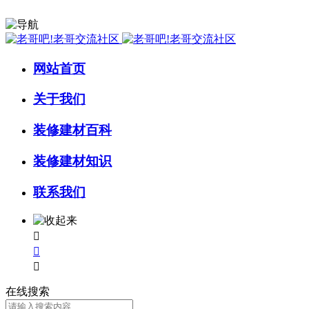
网站首页
关于我们
装修建材百科
装修建材知识
联系我们



在线搜索