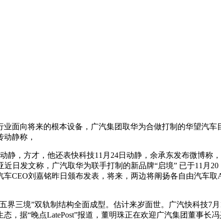
业面向将来的根本设备，广汽集团取华为合做打制的华望汽车目
传动静称，
，方才，他还表快科技11月24日动静，余承东发布微博称，1
日发文称，广汽取华为联手打制的新品牌“启境” 已于11月20 
车CEO刘嘉铭昨日颁布发表，将来，两边将阐扬各自由汽车取AI
三境”双轨制结构全面成型。估计来岁面世。广汽快科技7月10
，据“晚点LatePost”报道，董明珠正在欢迎广汽集团董事