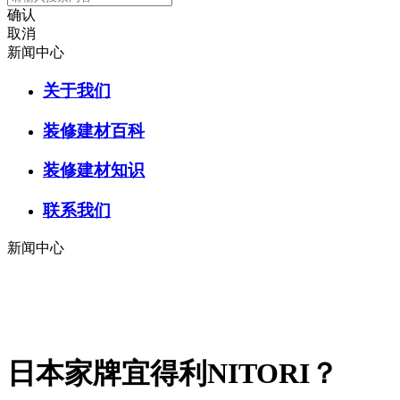
确认
取消
新闻中心
关于我们
装修建材百科
装修建材知识
联系我们
新闻中心
日本家牌宜得利NITORI？