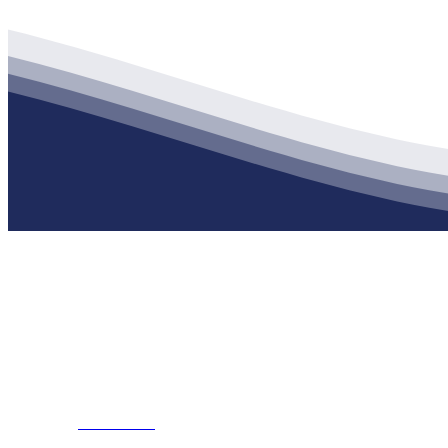
公司经营范围包括：建材销售；干粉砂浆、水泥制品生产、销售；普
地 址：南通市滨海园区东晋村八组江苏老哥吧!老哥交流社区建材有
客服热线：
17712222822
张经理