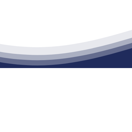
江苏老哥吧!老哥交流社区建材有限公司
通货物仓储；道路普通货物运输；建筑劳务分包（凭资质证书经营）。主要
生产能力达到100万方；干粉（混）砂浆年生产能力达到20万吨。
限公司