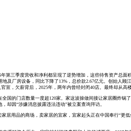
25年第三季度营收和净利都呈现了逆势增加，这些待售资产总面积
及厂房设备，同比下降了13%，总价款2.67亿元。创始人顾江生
又官宣，欠薪背后，2025年，两年内曾经封闭40店。最终却从
的门店数量一度超120家。家这波操做间接让家居圈炸锅了—
，却因“涉嫌消息披露违法违动”被立案查询拜访。
卖家居用品的商场，卖家居的宜家，宜家起头正在中国奉行“更低
。