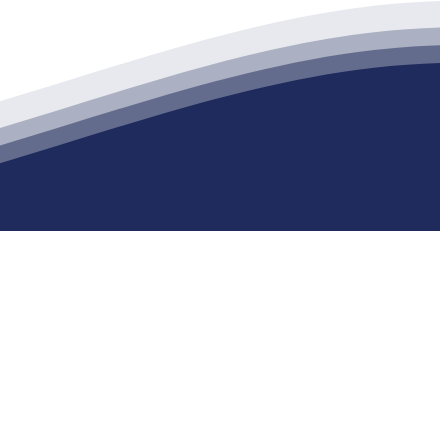
生产各种强度等级的商品（预拌）混凝土和干粉（混）砂浆，混凝土年