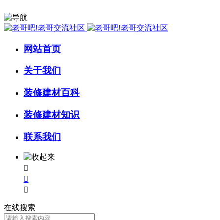
网站首页
关于我们
装修建材百科
装修建材知识
联系我们



在线搜索