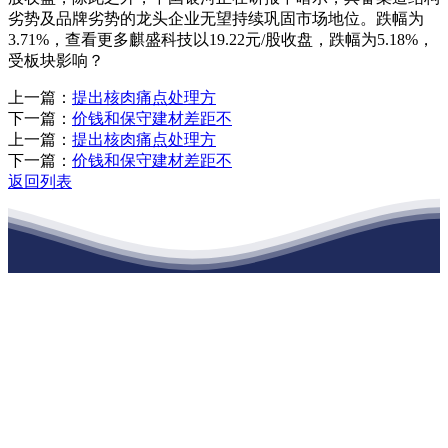
劣势及品牌劣势的龙头企业无望持续巩固市场地位。跌幅为
3.71%，查看更多麒盛科技以19.22元/股收盘，跌幅为5.18%，
受板块影响？
上一篇：
提出核肉痛点处理方
下一篇：
价钱和保守建材差距不
上一篇：
提出核肉痛点处理方
下一篇：
价钱和保守建材差距不
返回列表
江苏老哥吧!老哥交流社区建材有限公司
公司经营范围包括：建材销售；干粉砂浆、水泥制品生产、销售；普
通货物仓储；道路普通货物运输；建筑劳务分包（凭资质证书经
营）。主要生产各种强度等级的商品（预拌）混凝土和干粉（混）砂